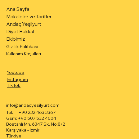
Ana Sayfa
Makaleler ve Tarifler
Andaç Yeşilyurt
Diyet Bakkal
Ekibimiz
Gizlilik Politikası
Kullanım Koşulları
Youtube
Instagram
TikTok
info@andacyesilyurt.com
Tel: +90 232 463 3367
Gsm: +90 507 532 4004
Bostanlı Mh. 6347 Sk. No:8/2
Karşıyaka - İzmir
Türkiye