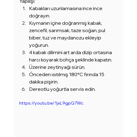
Yapılışı:
Kabakları uzunlamasına ince ince 
doğrayın.
Kıymanın içine doğranmış kabak, 
zencefil, sarımsak, taze soğan, pul 
biber, tuz ve maydanozu ekleyip 
yoğurun.
4 kabak dilimini art arda dizip ortasına 
harcı koyarak bohça şeklinde kapatın.
Üzerine zeytinyağı sürün.
Önceden ısıtılmış 180°C fırında 15 
dakika pişirin.
Dereotlu yoğurtla servis edin.
https://youtu.be/1jxL9gpQ7Wc