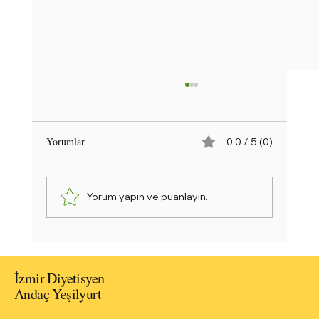
Yorumlar
0.0 / 5 (0)
Yorum yapın ve puanlayın...
Asya Mutfağının Favori Lezzetlerinden: Tatlı
Ekşi Soslu Tavuk Tarifi
İzmir Diyetisyen
Andaç Yeşilyurt