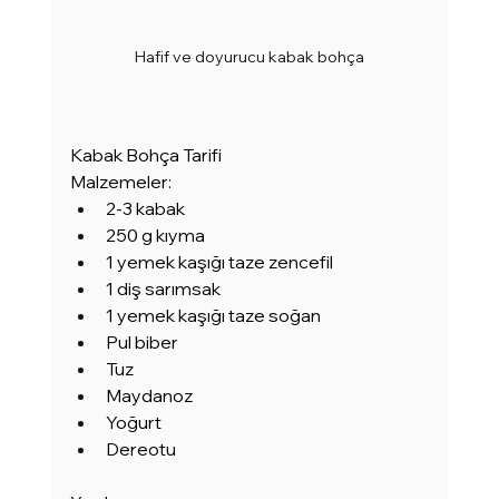
Hafif ve doyurucu kabak bohça
Kabak Bohça Tarifi
Malzemeler:
2-3 kabak
250 g kıyma
1 yemek kaşığı taze zencefil
1 diş sarımsak
1 yemek kaşığı taze soğan
Pul biber
Tuz
Maydanoz
Yoğurt
Dereotu