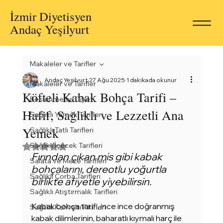
İzmir Diyetisyen
Andaç Yeşilyurt
Makaleler ve Tarifler
Andaç Yeşilyurt
27 Ağu 2025
1 dakikada okunur
Makaleler ve Tarifler
Köfteli Kabak Bohça Tarifi –
Beslenme ve Diyet
Hafif, Sağlıklı ve Lezzetli Ana
Sağlıklı Yemek Tarifleri
Yemek
Sağlıklı Tatlı Tarifleri
Sağlıklı İçecek Tarifleri
5 üzerinden NaN yıldız
Fırından çıkan mis gibi kabak 
Salata ve Meze Tarifleri
bohçalarını, dereotlu yoğurtla 
Sağlıklı Çorba Tarifleri
birlikte afiyetle yiyebilirsin.
Sağlıklı Atıştırmalık Tarifleri
Kabak bohça tarifi, ince ince doğranmış 
Sağlıklı Kahvaltı Fikirleri
kabak dilimlerinin, baharatlı kıymalı harç ile 