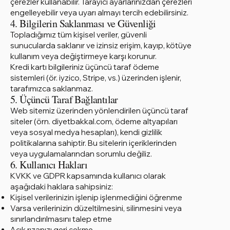
çerezler kullanabilir. Tarayıcı ayarlarınızdan çerezleri
engelleyebilir veya uyarı almayı tercih edebilirsiniz.
4. Bilgilerin Saklanması ve Güvenliği
Topladığımız tüm kişisel veriler, güvenli
sunucularda saklanır ve izinsiz erişim, kayıp, kötüye
kullanım veya değiştirmeye karşı korunur.
Kredi kartı bilgileriniz üçüncü taraf ödeme
sistemleri (ör. iyzico, Stripe, vs.) üzerinden işlenir,
tarafımızca saklanmaz.
5. Üçüncü Taraf Bağlantılar
Web sitemiz üzerinden yönlendirilen üçüncü taraf
siteler (örn. diyetbakkal.com, ödeme altyapıları
veya sosyal medya hesapları), kendi gizlilik
politikalarına sahiptir. Bu sitelerin içeriklerinden
veya uygulamalarından sorumlu değiliz.
6. Kullanıcı Hakları
KVKK ve GDPR kapsamında kullanıcı olarak
aşağıdaki haklara sahipsiniz:
Kişisel verilerinizin işlenip işlenmediğini öğrenme
Varsa verilerinizin düzeltilmesini, silinmesini veya
sınırlandırılmasını talep etme
Açık rızanızı geri çekme