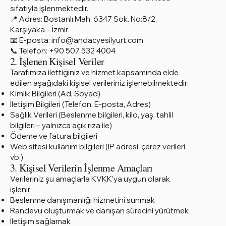
sıfatıyla işlenmektedir.
📍 Adres: Bostanlı Mah. 6347 Sok. No:8/2,
Karşıyaka – İzmir
📧 E-posta: info@andacyesilyurt.com
📞 Telefon: +90 507 532 4004
2. İşlenen Kişisel Veriler
Tarafımıza ilettiğiniz ve hizmet kapsamında elde
edilen aşağıdaki kişisel verileriniz işlenebilmektedir:
Kimlik Bilgileri (Ad, Soyad)
İletişim Bilgileri (Telefon, E-posta, Adres)
Sağlık Verileri (Beslenme bilgileri, kilo, yaş, tahlil
bilgileri – yalnızca açık rıza ile)
Ödeme ve fatura bilgileri
Web sitesi kullanım bilgileri (IP adresi, çerez verileri
vb.)
3. Kişisel Verilerin İşlenme Amaçları
Verileriniz şu amaçlarla KVKK’ya uygun olarak
işlenir:
Beslenme danışmanlığı hizmetini sunmak
Randevu oluşturmak ve danışan sürecini yürütmek
İletişim sağlamak