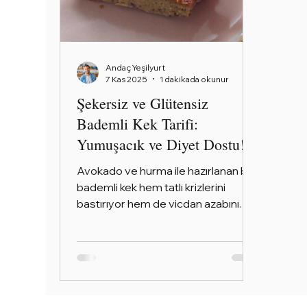
Andaç Yeşilyurt
7 Kas 2025
1 dakikada okunur
Şekersiz ve Glütensiz
Bademli Kek Tarifi:
Yumuşacık ve Diyet Dostu!
Avokado ve hurma ile hazırlanan bu
bademli kek hem tatlı krizlerini
bastırıyor hem de vicdan azabını
ortadan kaldırıyor! Tatlı yemek
isteyip de “keşke biraz daha sağlıklı
olsa” diyenler için nefis bir tarif
geliyor! Bu bademli kek tarifi, içinde
un, şeker veya tereyağı olmadan
hazırlanıyor. Tatlılığını hurmadan,