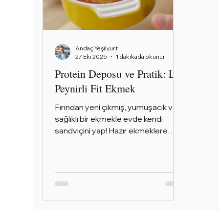
Andaç Yeşilyurt
27 Eki 2025
1 dakikada okunur
Protein Deposu ve Pratik: Lor
Peynirli Fit Ekmek
Fırından yeni çıkmış, yumuşacık ve
sağlıklı bir ekmekle evde kendi
sandviçini yap! Hazır ekmeklere
alternatif arayanlar için bu lor peynirli
fit ekmek tarifi tam bir kurtarıcı!
Protein açısından zengin olan bu
tarif, sabah kahvaltılarından sağlıklı
öğle sandviçlerine kadar her öğüne
uyum sağlıyor. Lor peyniri ve yulafın
birleşimi sayesinde yumuşacık