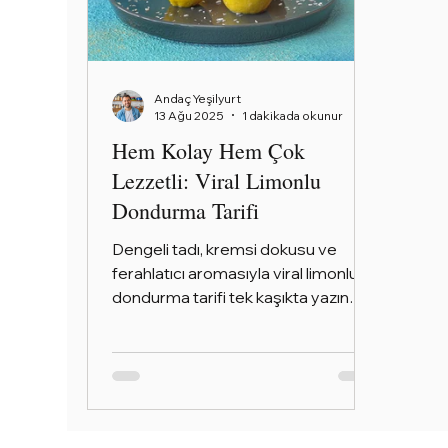
Andaç Yeşilyurt
13 Ağu 2025
1 dakikada okunur
Hem Kolay Hem Çok
Lezzetli: Viral Limonlu
Dondurma Tarifi
Dengeli tadı, kremsi dokusu ve
ferahlatıcı aromasıyla viral limonlu
dondurma tarifi tek kaşıkta yazın
favorisi olacak! Limon ile labnenin...