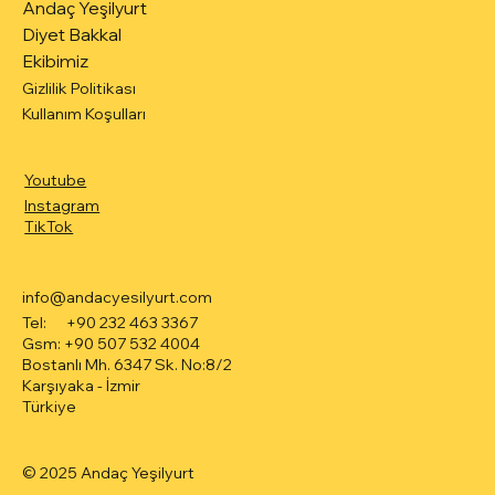
Andaç Yeşilyurt
Diyet Bakkal
Ekibimiz
Gizlilik Politikası
Kullanım Koşulları
Youtube
Instagram
TikTok
info@andacyesilyurt.com
Tel: +90 232 463 3367
Gsm: +90 507 532 4004
Bostanlı Mh. 6347 Sk. No:8/2
Karşıyaka - İzmir
Türkiye
© 2025 Andaç Yeşilyurt