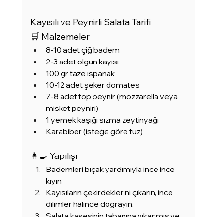
Kayısılı ve Peynirli Salata Tarifi
🛒 Malzemeler
8-10 adet çiğ badem
2-3 adet olgun kayısı
100 gr taze ıspanak
10-12 adet şeker domates
7-8 adet top peynir (mozzarella veya 
misket peyniri)
1 yemek kaşığı sızma zeytinyağı
Karabiber (isteğe göre tuz)
👩‍🍳 Yapılışı
Bademleri bıçak yardımıyla ince ince 
kıyın.
Kayısıların çekirdeklerini çıkarın, ince 
dilimler halinde doğrayın.
Salata kasesinin tabanına yıkanmış ve 