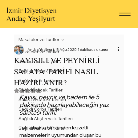
İzmir Diyetisyen
Andaç Yeşilyurt
Makaleler ve Tarifler
Andaç Yeşilyurt
13 Ağu 2025
1 dakikada okunur
Makaleler ve Tarifler
KAYISILI VE PEYNİRLİ
Beslenme ve Diyet
SALATA TARİFİ NASIL
Sağlıklı Yemek Tarifleri
HAZIRLANIR?
Sağlıklı Tatlı Tarifleri
Sağlıklı İçecek Tarifleri
5 üzerinden NaN yıldız
Kayısı, peynir ve badem ile 5 
Salata ve Meze Tarifleri
dakikada hazırlayabileceğin yaz 
Sağlıklı Çorba Tarifleri
salatası tarifi!
Sağlıklı Atıştırmalık Tarifleri
Tek tabakta birbirinden lezzetli 
Sağlıklı Kahvaltı Fikirleri
malzemelerin uyumundan oluşan bu 