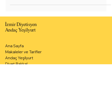
İtalyan mutfağının en sevilen ekmeği focaccia, tam buğday
ununun besleyici dokunuşuyla hem sağlıklı hem lezzetli bir
tarif hâline...
İzmir Diyetisyen
Andaç Yeşilyurt
Ana Sayfa
Makaleler ve Tarifler
Andaç Yeşilyurt
Diyet Bakkal
Ekibimiz
Gizlilik Politikası
Kullanım Koşulları