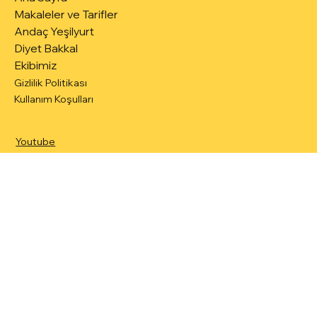
Ana Sayfa
Makaleler ve Tarifler
Andaç Yeşilyurt
Diyet Bakkal
Ekibimiz
Gizlilik Politikası
Kullanım Koşulları
Youtube
Instagram
TikTok
info@andacyesilyurt.com
Tel: +90 232 463 3367
Gsm: +90 507 532 4004
Bostanlı Mh. 6347 Sk. No:8/2
Karşıyaka - İzmir
Türkiye