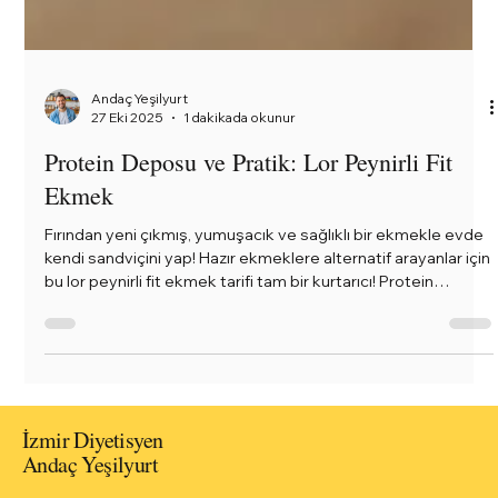
Andaç Yeşilyurt
27 Eki 2025
1 dakikada okunur
Protein Deposu ve Pratik: Lor Peynirli Fit
Ekmek
Fırından yeni çıkmış, yumuşacık ve sağlıklı bir ekmekle evde
kendi sandviçini yap! Hazır ekmeklere alternatif arayanlar için
bu lor peynirli fit ekmek tarifi tam bir kurtarıcı! Protein
açısından zengin olan bu tarif, sabah kahvaltılarından sağlıklı
öğle sandviçlerine kadar her öğüne uyum sağlıyor. Lor
peyniri ve yulafın birleşimi sayesinde yumuşacık dokulu, tok
tutan bir ekmek elde ediliyor. En güzeli de malzemeleri
karıştırıp fırına vermen yeterli — 30 dakikada mis gibi koka
İzmir Diyetisyen