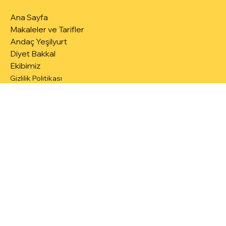
Andaç Yeşilyurt
Ana Sayfa
Makaleler ve Tarifler
Andaç Yeşilyurt
Diyet Bakkal
Ekibimiz
Gizlilik Politikası
Kullanım Koşulları
Youtube
Instagram
TikTok
info@andacyesilyurt.com
Tel: +90 232 463 3367
Gsm: +90 507 532 4004
Bostanlı Mh. 6347 Sk. No:8/2