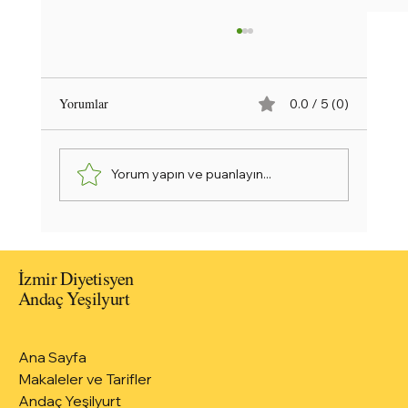
Yorumlar
0.0 / 5 (0)
Yorum yapın ve puanlayın...
Ekmek Üstü Acılı Ezme: Sofralara Nefis Bir
Meze Dokunuşu
İzmir Diyetisyen
Andaç Yeşilyurt
Ana Sayfa
Makaleler ve Tarifler
Andaç Yeşilyurt