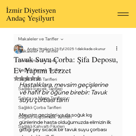
İzmir Diyetisyen
Andaç Yeşilyurt
Makaleler ve Tarifler
Andaç Yeşilyurt
26 Eyl 2025
1 dakikada okunur
Makaleler ve Tarifler
Tavuk Suyu Çorba: Şifa Deposu,
Beslenme ve Diyet
Ev Yapımı Lezzet
Sağlıklı Yemek Tarifleri
5 üzerinden NaN yıldız
Sağlıklı Tatlı Tarifleri
Hastalıklara, mevsim geçişlerine 
Sağlıklı İçecek Tarifleri
ve hafif bir öğüne birebir: Tavuk 
Salata ve Meze Tarifleri
suyu çorbası tarifi
Sağlıklı Çorba Tarifleri
Mevsim geçişleri ya da soğuk kış 
Sağlıklı Atıştırmalık Tarifleri
günlerinde hasta olduğumuzda elimizin ilk 
Sağlıklı Kahvaltı Fikirleri
gittiği şey sıcacık bir tavuk suyu çorbası 