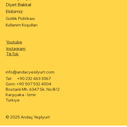
Diyet Bakkal
Ekibimiz
Gizlilik Politikası
Kullanım Koşulları
Youtube
Instagram
TikTok
info@andacyesilyurt.com
Tel: +90 232 463 3367
Gsm: +90 507 532 4004
Bostanlı Mh. 6347 Sk. No:8/2
Karşıyaka - İzmir
Türkiye
© 2025 Andaç Yeşilyurt