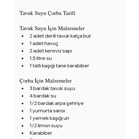
Tavuk Suyu Çorba Tarifi
Tavuk Suyu İçin Malzemeler
2 adet derili tavuk kalça but
1 adet havuç
2 adet kereviz sapı
1,5 litre su
1 tatlı kaşığı tane karabiber
Çorba İçin Malzemeler
3 bardak tavuk suyu
4 bardak su
1/2 bardak arpa şehriye
1 yumurta sarısı
1 yemek kaşığı un
1/2 limon suyu
Karabiber